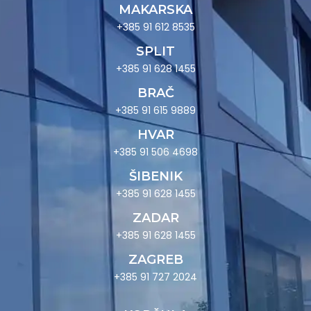
MAKARSKA
+385 91 612 8535
SPLIT
+385 91 628 1455
BRAČ
+385 91 615 9889
HVAR
+385 91 506 4698
ŠIBENIK
+385 91 628 1455
ZADAR
+385 91 628 1455
ZAGREB
+385 91 727 2024