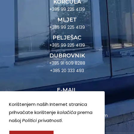
KORČULA
+385 99 225 4139
MLJET
+385 99 225 4139
PELJEŠAC
+385 99 225 4139
DUBROVNIK
+385 91 609 8288
+385 20 333 493
E-MAIL
milardovic1@gmail.com
Korištenjem naših Internet stranica
E-RAČUN
prihvaćate korištenje
kolačića
prema
milardovic.racunovodstvo@gmail.com
našoj
Politici privatnosti
.