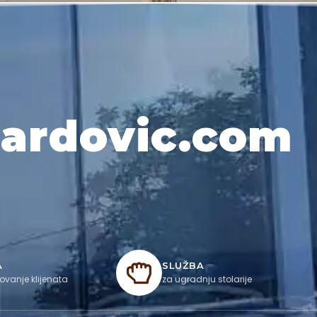
lardovic.com
A
SLUŽBA
ovanje klijenata
za ugradnju stolarije