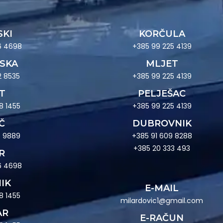
SKI
KORČULA
6 4698
+385 99 225 4139
SKA
MLJET
2 8535
+385 99 225 4139
T
PELJEŠAC
8 1455
+385 99 225 4139
Č
DUBROVNIK
5 9889
+385 91 609 8288
+385 20 333 493
R
6 4698
IK
E-MAIL
8 1455
milardovic1@gmail.com
AR
E-RAČUN